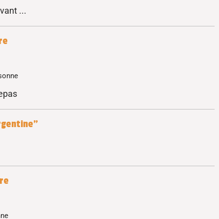
vant ...
re
rsonne
Repas
Argentine"
re
nne