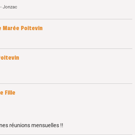
 - Jonzac
le Marée Poitevin
Poitevin
e Fille
ines réunions mensuelles !!