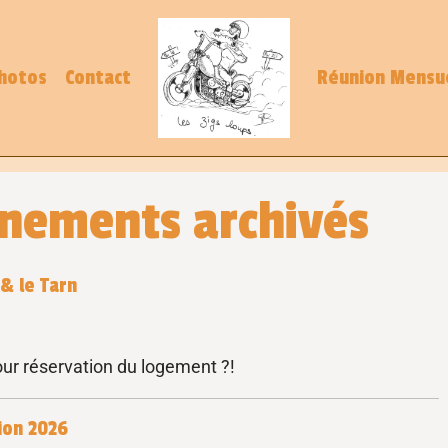
hotos
Contact
Réunion Mensu
ènements archivés
& le Tarn
our réservation du logement ?!
ion 2026